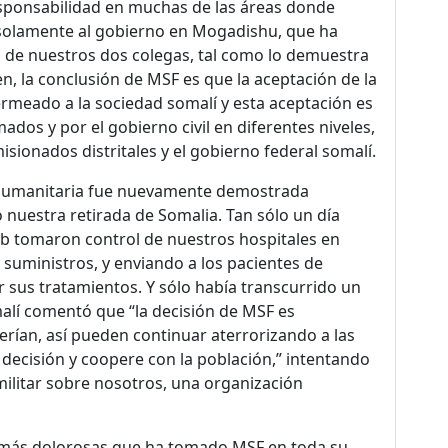
sponsabilidad en muchas de las áreas donde
olamente al gobierno en Mogadishu, que ha
 de nuestros dos colegas, tal como lo demuestra
en, la conclusión de MSF es que la aceptación de la
ermeado a la sociedad somalí y esta aceptación es
s y por el gobierno civil en diferentes niveles,
sionados distritales y el gobierno federal somalí.
a humanitaria fue nuevamente demostrada
uestra retirada de Somalia. Tan sólo un día
ab tomaron control de nuestros hospitales en
suministros, y enviando a los pacientes de
 sus tratamientos. Y sólo había transcurrido un
alí comentó que “la decisión de MSF es
rían, así pueden continuar aterrorizando a las
decisión y coopere con la población,” intentando
militar sobre nosotros, una organización
as más dolorosas que ha tomado MSF en toda su