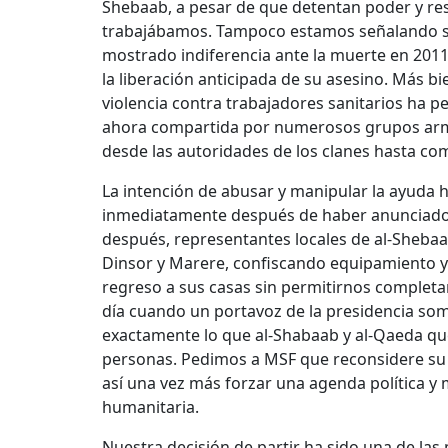
Shebaab, a pesar de que detentan poder y re
trabajábamos. Tampoco estamos señalando s
mostrado indiferencia ante la muerte en 2011
la liberación anticipada de su asesino. Más bi
violencia contra trabajadores sanitarios ha p
ahora compartida por numerosos grupos armado
desde las autoridades de los clanes hasta comi
La intención de abusar y manipular la ayud
inmediatamente después de haber anunciado n
después, representantes locales de al-Sheba
Dinsor y Marere, confiscando equipamiento y 
regreso a sus casas sin permitirnos completar
día cuando un portavoz de la presidencia som
exactamente lo que al-Shabaab y al-Qaeda que
personas. Pedimos a MSF que reconsidere su 
así una vez más forzar una agenda política y 
humanitaria.
Nuestra decisión de partir ha sido una de l