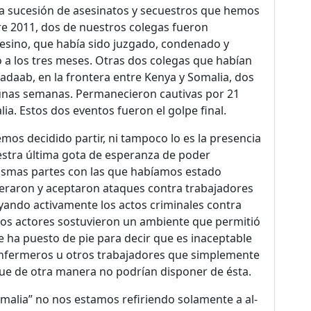
 la sucesión de asesinatos y secuestros que hemos
bre 2011, dos de nuestros colegas fueron
esino, que había sido juzgado, condenado y
o a los tres meses. Otras dos colegas que habían
daab, en la frontera entre Kenya y Somalia, dos
 unas semanas. Permanecieron cautivas por 21
ia. Estos dos eventos fueron el golpe final.
mos decidido partir, ni tampoco lo es la presencia
estra última gota de esperanza de poder
mismas partes con las que habíamos estado
eraron y aceptaron ataques contra trabajadores
yando activamente los actos criminales contra
tos actores sostuvieron un ambiente que permitió
e ha puesto de pie para decir que es inaceptable
enfermeros u otros trabajadores que simplemente
 que de otra manera no podrían disponer de ésta.
omalia” no nos estamos refiriendo solamente a al-