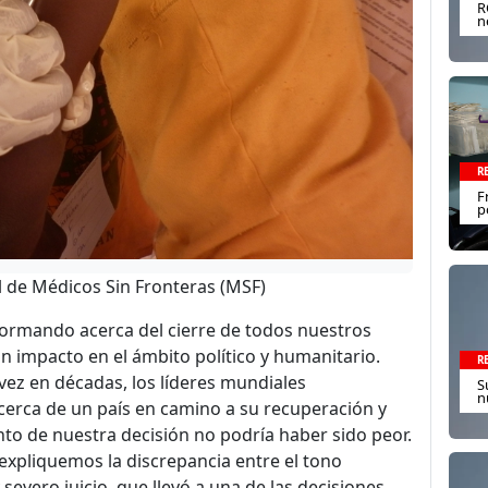
R
n
R
F
p
l de Médicos Sin Fronteras (MSF)
formando acerca del cierre de todos nuestros
 impacto en el ámbito político y humanitario.
R
ez en décadas, los líderes mundiales
S
n
erca de un país en camino a su recuperación y
nto de nuestra decisión no podría haber sido peor.
 expliquemos la discrepancia entre el tono
severo juicio, que llevó a una de las decisiones