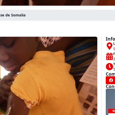
rse de Somalia
Inf
L
F
T
Com
Con
R