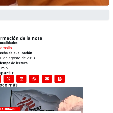
ormación de la nota
ocalidades
Somalia
echa de publicación
20 de agosto de 2013
iempo de lectura
5 min
partir
oce más
ELACIONADO