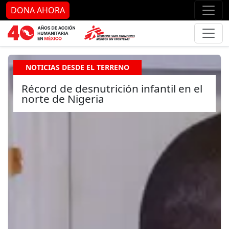
Ir al contenido principal
Ir al pie de página
Ir 
DONA AHORA
NOTICIAS DESDE EL TERRENO
Récord de desnutrición infantil en el
norte de Nigeria