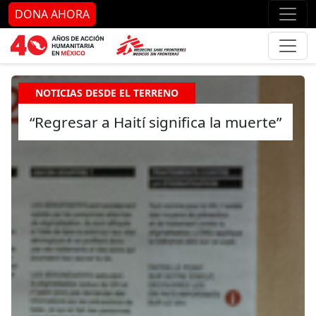
Ir al contenido principal
Ir al pie de página
Ir 
DONA AHORA
NOTICIAS DESDE EL TERRENO
“Regresar a Haití significa la muerte”