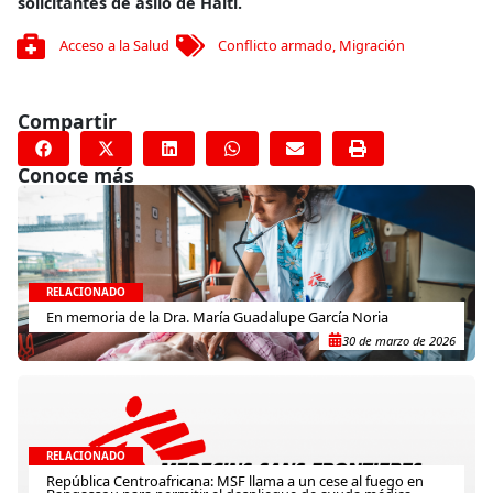
solicitantes
de asilo de Haití.
Acceso a la Salud
Conflicto armado
,
Migración
Compartir
Conoce más
RELACIONADO
En memoria de la Dra. María Guadalupe García Noria
30 de marzo de 2026
RELACIONADO
República Centroafricana: MSF llama a un cese al fuego en