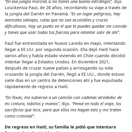
“En esa jungla morirás si no tienes una buena estrategia”,
dijo
Louckensia Paul, de 28 años, recordando su viaje a través de
la jungla del Darién en Panamá.
“Es un lugar peligroso, hay
animales salvajes, rutas que no son accesibles y cruces
dificultosos. Hay un punto en el que te puedes quedar sin comida
y tienes que usar todas tus fuerzas para intentar salir de ahí”.
Paul fue entrevistada en Nuevo Laredo en mayo, intentando
llegar a EE.UU. por segunda ocasión. Ella dejó Haití hace
varios años y había estado viviendo en Chile cuando decidió
intentar llegar a Estados Unidos. En diciembre 2021,
después de cruzar nueve países y arriesgando su vida
cruzando la jungla del Darién, llegó a EE.UU., donde estuvo
siete días en un centro de detenciones ahí y fue expulsada
rápidamente de regreso a Haití.
“En Texas, me subieron a un camión con cadenas alrededor de
mi cintura, tobillos y manos”
, dijo.
“Pensé en todo el viaje, los
sacrificios que hice, para que ellos me hagan esto y me traten
como criminal”.
De regreso en Haití, su familia le pidió que intentara