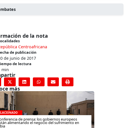
combates
ormación de la nota
ocalidades
epública Centroafricana
echa de publicación
0 de junio de 2017
iempo de lectura
2 min
partir
oce más
ELACIONADO
onferencia de prensa: los gobiernos europeos
stán alimentando el negocio del sufrimiento en
ibia