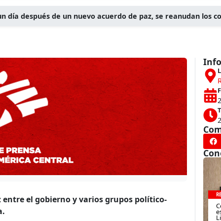
un día después de un nuevo acuerdo de paz, se reanudan los 
Inf
L
R
F
2
T
Com
Con
R
entre el gobierno y varios grupos político-
C
a.
e
L