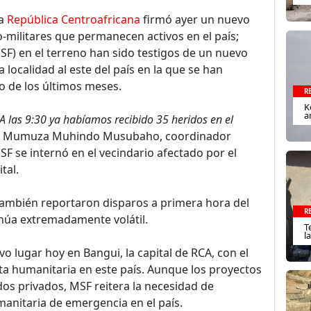
la
República Centroafricana
firmó ayer un nuevo
-militares que permanecen activos en el país;
SF) en el terreno han sido testigos de un nuevo
 localidad al este del país en la que se han
o de los últimos meses.
R
K
a
 A las 9:30 ya habíamos recibido 35 heridos en el
ica Mumuza Muhindo Musubaho, coordinador
F se internó en el vecindario afectado por el
tal.
ambién reportaron disparos a primera hora del
R
tinúa extremadamente volátil.
T
l
 lugar hoy en Bangui, la capital de RCA, con el
esta humanitaria en este país. Aunque los proyectos
dos privados, MSF reitera la necesidad de
anitaria de emergencia en el país.