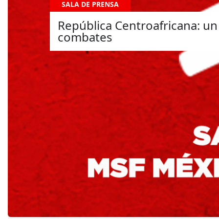
SALA DE PRENSA
República Centroafricana: u
combates