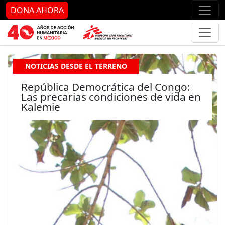
Ir al contenido principal
Ir al pie de página
Ir 
DONA AHORA
NOTICIAS DESDE EL TERRENO
República Democrática del Congo:
Las precarias condiciones de vida en
Kalemie