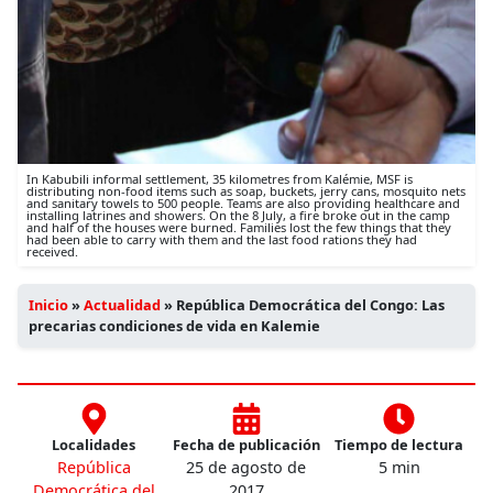
In Kabubili informal settlement, 35 kilometres from Kalémie, MSF is
distributing non-food items such as soap, buckets, jerry cans, mosquito nets
and sanitary towels to 500 people. Teams are also providing healthcare and
installing latrines and showers. On the 8 July, a fire broke out in the camp
and half of the houses were burned. Families lost the few things that they
had been able to carry with them and the last food rations they had
received.
Inicio
»
Actualidad
»
República Democrática del Congo: Las
precarias condiciones de vida en Kalemie
Localidades
Fecha de publicación
Tiempo de lectura
República
25 de agosto de
5 min
Democrática del
2017