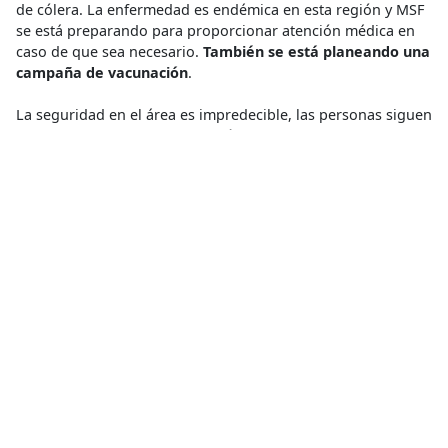
de cólera. La enfermedad es endémica en esta región y MSF
se está preparando para proporcionar atención médica en
caso de que sea necesario.
También se está planeando una
campaña de vacunación
.
La seguridad en el área es impredecible, las personas siguen
huyendo de la violencia y se reúnen en Kalemie y los
alrededores para resguardarse.
Las condiciones de vida de
los desplazados siguen siendo deplorables,
se necesita
más ayuda por parte de las autoridades y de la comunidad
internacional para proporcionar soluciones.
Clínica
,
Clínica Mobil
,
Desplazamiento Forzado
,
Desplazamientos Internos de Personas
,
Distribución de
Alimentos
,
Distribución de Ítems No-Alimenticios
,
Refugiados
Compartir