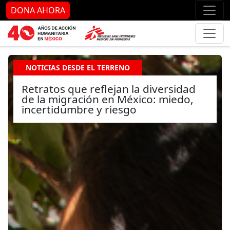
Ir al contenido principal
Ir al pie de página
Ir 
DONA AHORA
NOTICIAS DESDE EL TERRENO
Retratos que reflejan la diversidad
de la migración en México: miedo,
incertidumbre y riesgo