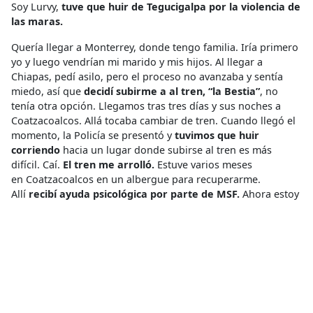
Soy Lurvy,
tuve que huir de Tegucigalpa por la violencia de
las maras.
Quería llegar a Monterrey, donde tengo familia. Iría primero
yo y luego vendrían mi marido y mis hijos. Al llegar a
Chiapas, pedí asilo, pero el proceso no avanzaba y sentía
miedo, así que
decidí subirme a al tren, “la Bestia”
, no
tenía otra opción. Llegamos tras tres días y sus noches a
Coatzacoalcos. Allá tocaba cambiar de tren. Cuando llegó el
momento, la Policía se presentó y
tuvimos que huir
corriendo
hacia un lugar donde subirse al tren es más
difícil. Caí.
El tren me arrolló.
Estuve varios meses
en Coatzacoalcos en un albergue para recuperarme.
Allí
recibí ayuda psicológica por parte de MSF.
Ahora estoy
en Monterrey con mi familia. Pocos meses después, mi
marido murió en un accidente de tráfico. Todavía no tengo
prótesis y necesito ayuda para obtenerlas.
*El nombre ha sido cambiado.
Acceso a la Salud
,
Deportación
,
Desplazamiento Forzado
,