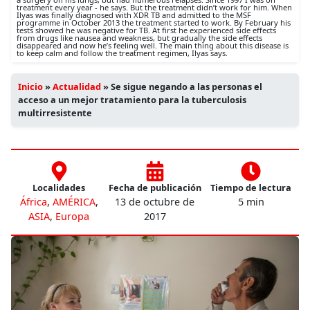
treatment every year - he says. But the treatment didn’t work for him. When
Ilyas was finally diagnosed with XDR TB and admitted to the MSF
programme in October 2013 the treatment started to work. By February his
tests showed he was negative for TB. At first he experienced side effects
from drugs like nausea and weakness, but gradually the side effects
disappeared and now he’s feeling well. The main thing about this disease is
to keep calm and follow the treatment regimen, Ilyas says.
Inicio
»
Actualidad
»
Se sigue negando a las personas el
acceso a un mejor tratamiento para la tuberculosis
multirresistente
Localidades
Fecha de publicación
Tiempo de lectura
África
,
AMÉRICA
,
13 de octubre de
5 min
ASIA
,
Europa
2017