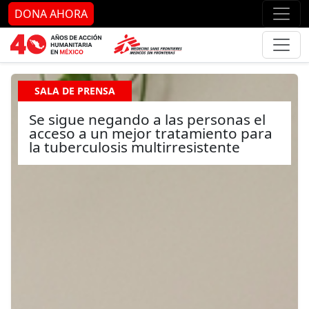
Ir al contenido principal
Ir al pie de página
Ir 
DONA AHORA
SALA DE PRENSA
Se sigue negando a las personas el
acceso a un mejor tratamiento para
la tuberculosis multirresistente