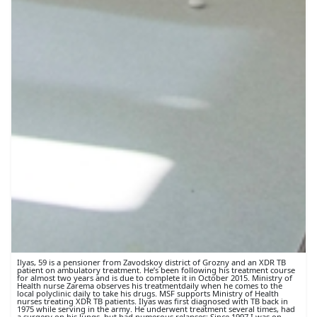
Ilyas, 59 is a pensioner from Zavodskoy district of Grozny and an XDR TB
patient on ambulatory treatment. He’s been following his treatment course
for almost two years and is due to complete it in October 2015. Ministry of
Health nurse Zarema observes his treatmentdaily when he comes to the
local polyclinic daily to take his drugs. MSF supports Ministry of Health
nurses treating XDR TB patients. Ilyas was first diagnosed with TB back in
1975 while serving in the army. He underwent treatment several times, had
a surgery on his lungs, but had numerous relapses: Since 1997 I was on