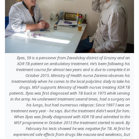
Ilyas, 59 is a pensioner from Zavodskoy district of Grozny and an
XDR TB patient on ambulatory treatment. He’s been following his
treatment course for almost two years and is due to complete it in
October 2015. Ministry of Health nurse Zarema observes his
treatmentdaily when he comes to the local polyclinic daily to take his
drugs. MSF supports Ministry of Health nurses treating XDR TB
patients. Ilyas was first diagnosed with TB back in 1975 while serving
in the army. He underwent treatment several times, had a surgery on
his lungs, but had numerous relapses: Since 1997 I was on
treatment every year - he says. But the treatment didn’t work for him.
When Ilyas was finally diagnosed with XDR TB and admitted to the
MSF programme in October 2013 the treatment started to work. By
February his tests showed he was negative for TB. At first he
experienced side effects from drugs like nausea and weakness, but