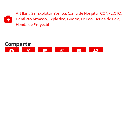
Artillería Sin Explotar
,
Bomba
,
Cama de Hospital
,
CONFLICTO
,
Conflicto Armado
,
Explosivo
,
Guerra
,
Herida
,
Herida de Bala
,
Herida de Proyectil
Compartir
Conoce más
RELACIONADO
Más de 50,000 personas bloqueadas en Grecia
4 de noviembre de 2016