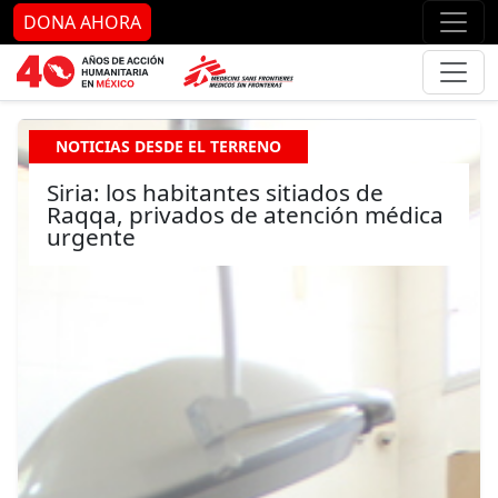
Ir al contenido principal
Ir al pie de página
Ir 
DONA AHORA
NOTICIAS DESDE EL TERRENO
Siria: los habitantes sitiados de
Raqqa, privados de atención médica
urgente