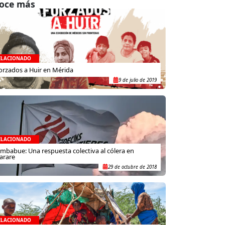
oce más
ELACIONADO
orzados a Huir en Mérida
9 de julio de 2019
ELACIONADO
imbabue: Una respuesta colectiva al cólera en
arare
29 de octubre de 2018
ELACIONADO