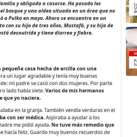
amilia y obligada a casarse. Ha pasado los
L
U
 el bosque y una aldea situada en un área que no
d
egó a Pulka en mayo. Ahora se encuentra en un
 con su hijo de tres años, Mustafá, y su hija de
tá desnutrida y tiene diarrea y fiebre.
R
P
t
 pequeña casa hecha de arcilla con una
a un lugar agradable y tenía muy buenas
de: mi padre se casó con dos mujeres. Por parte
o lado había siete.
Varios de mis hermanos
 que yo naciera.
udaba en la granja. También vendía verduras en el
ba con ser médica
. Aspiraba a ayudar a los
madre me pidió ayuda.
No tuve más remedio que
 me hacía feliz. Guardo muy buenos recuerdos de