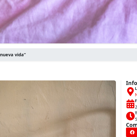
 nueva vida”
Inf
L
N
F
2
T
Com