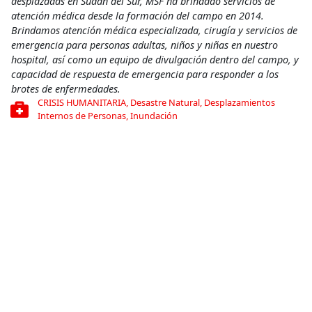
desplazadas en Sudán del Sur, MSF ha brindado servicios de
atención médica desde la formación del campo en 2014.
Brindamos atención médica especializada, cirugía y servicios de
emergencia para personas adultas, niños y niñas en nuestro
hospital, así como un equipo de divulgación dentro del campo, y
capacidad de respuesta de emergencia para responder a los
brotes de enfermedades.
CRISIS HUMANITARIA
,
Desastre Natural
,
Desplazamientos
Internos de Personas
,
Inundación
Compartir
Conoce más
RELACIONADO
Decenas de miles de refugiados llegan a Chad huyendo de
República Centroafricana
20 de febrero de 2014