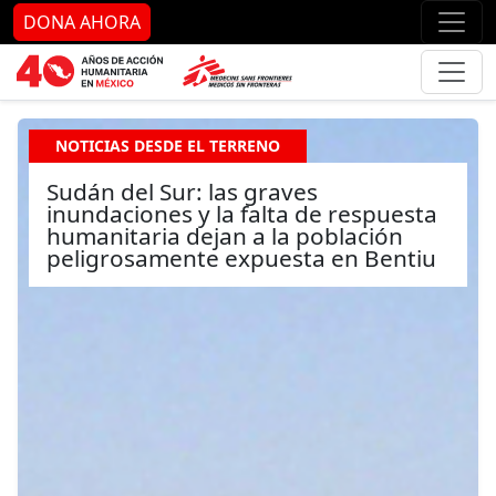
Ir al contenido principal
Ir al pie de página
Ir 
DONA AHORA
NOTICIAS DESDE EL TERRENO
Sudán del Sur: las graves
inundaciones y la falta de respuesta
humanitaria dejan a la población
peligrosamente expuesta en Bentiu