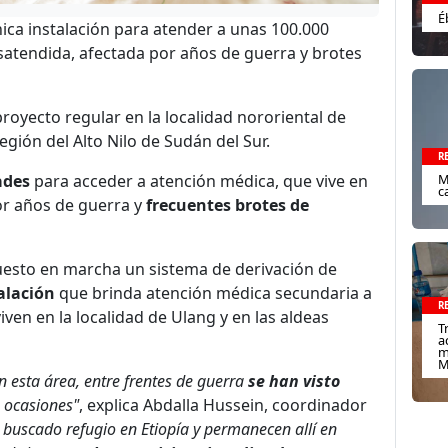
É
ica instalación para atender a unas 100.000
satendida, afectada por años de guerra y brotes
oyecto regular en la localidad nororiental de
región del Alto Nilo de Sudán del Sur.
R
M
ades
para acceder a atención médica, que vive en
c
or años de guerra y
frecuentes brotes de
esto en marcha un sistema de derivación de
alación
que brinda atención médica secundaria a
R
en en la localidad de Ulang y en las aldeas
T
a
m
M
n esta área, entre frentes de guerra
se han visto
s ocasiones"
, explica Abdalla Hussein, coordinador
buscado refugio en Etiopía y permanecen allí en