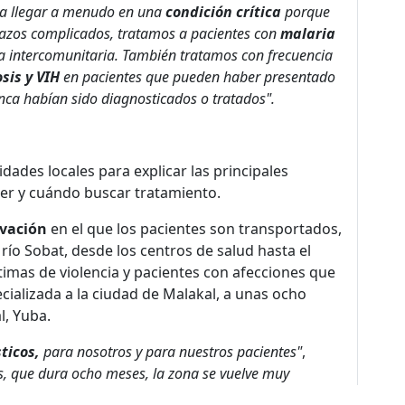
a llegar a menudo en una
condición crítica
porque
zos complicados, tratamos a pacientes con
malaria
ia intercomunitaria. También tratamos con frecuencia
sis y VIH
en pacientes que pueden haber presentado
ca habían sido diagnosticados o tratados".
dades locales para explicar las principales
r y cuándo buscar tratamiento.
ivación
en el que los pacientes son transportados,
río Sobat, desde los centros de salud hasta el
timas de violencia y pacientes con afecciones que
ecializada a la ciudad de Malakal, a unas ocho
l, Yuba.
ticos,
para nosotros y para nuestros pacientes"
,
s, que dura ocho meses, la zona se vuelve muy
a barca,
ya que la mayoría de los aviones no pueden