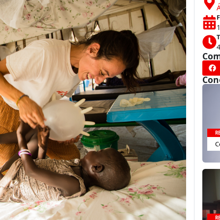
Á
F
T
Com
Con
R
C
R