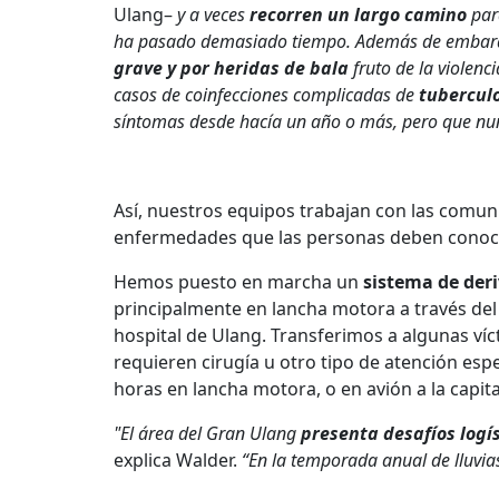
Ulang–
y a veces
recorren un largo camino
par
ha pasado demasiado tiempo. Además de embara
grave y por heridas de bala
fruto de la violenc
casos de coinfecciones complicadas de
tuberculo
síntomas desde hacía un año o más, pero que nun
Así, nuestros equipos trabajan con las comuni
enfermedades que las personas deben conoce
Hemos puesto en marcha un
sistema de der
principalmente en lancha motora a través del 
hospital de Ulang. Transferimos a algunas víc
requieren cirugía u otro tipo de atención esp
horas en lancha motora, o en avión a la capita
"El área del Gran Ulang
presenta desafíos logís
explica Walder.
“En la temporada anual de lluvia
pantanosa y
el único medio de transporte es l