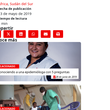
frica
,
Sudán del Sur
echa de publicación
13 de mayo de 2019
iempo de lectura
4 min
partir
oce más
ELACIONADO
onociendo a una epidemióloga con 5 preguntas
28 de junio de 2019
ELACIONADO