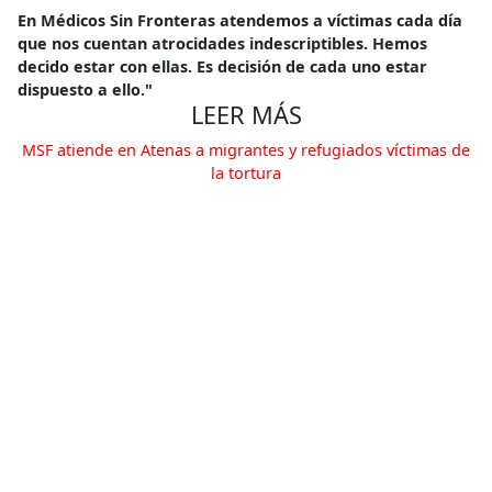
En Médicos Sin Fronteras atendemos a víctimas cada día
que nos cuentan atrocidades indescriptibles. Hemos
decido estar con ellas. Es decisión de cada uno estar
dispuesto a ello."
LEER MÁS
MSF atiende en Atenas a migrantes y refugiados víctimas de
la tortura
Salud Mental
,
Salud Primaria
,
Sobreviviente de Violencia Sexual
,
Tortura
,
Violación Sexual
Compartir
Conoce más