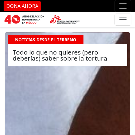
Ir al contenido principal
Ir al pie de página
Ir 
DONA AHORA
NOTICIAS DESDE EL TERRENO
Todo lo que no quieres (pero
deberías) saber sobre la tortura