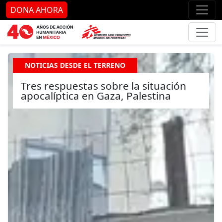
Ir al contenido principal
Ir al pie de página
Ir 
DONA AHORA
NOTICIAS DESDE EL TERRENO
Tres respuestas sobre la situación
apocalíptica en Gaza, Palestina