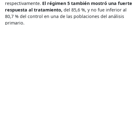
respectivamente.
El régimen 5 también mostró una fuerte
respuesta al tratamiento,
del 85,6 %, y no fue inferior al
80,7 % del control en una de las poblaciones del análisis
primario.
Si bien se necesitan resultados consistentes en ambas
poblaciones para establecer formalmente la no inferioridad,
el régimen 5 es prometedor como una alternativa para
los pacientes que no pueden recibir otros tratamientos
recomendados.
El verdadero acceso a estas nuevas opciones de tratamiento
dependerá de que se eliminen todas las barreras para
una atención oportuna y de alta calidad.
Los resultados de
estos ensayos podrían abordar una barrera importante para
la atención de muchas personas, y el consorcio endTB
continuará abogando por mejorar el acceso y la
asequibilidad a la atención de calidad de la tuberculosis.
Tuberculosis resistente a medicamentos
Acceso a la salud