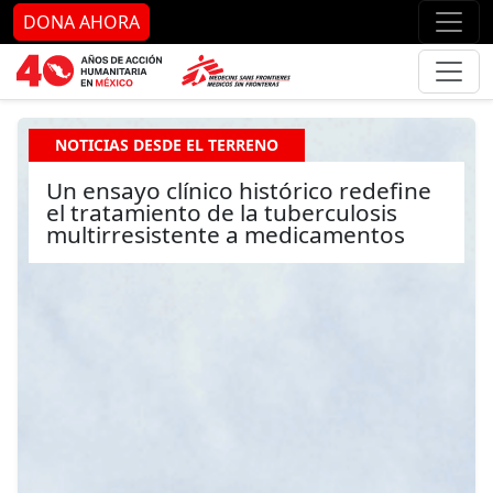
Ir al contenido principal
Ir al pie de página
Ir 
DONA AHORA
NOTICIAS DESDE EL TERRENO
Un ensayo clínico histórico redefine
el tratamiento de la tuberculosis
multirresistente a medicamentos