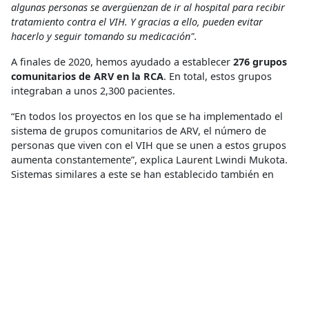
algunas personas se avergüenzan de ir al hospital para recibir
tratamiento contra el VIH. Y gracias a ello, pueden evitar
hacerlo y seguir tomando su medicación".
A finales de 2020, hemos ayudado a establecer
276 grupos
comunitarios de ARV en la RCA
. En total, estos grupos
integraban a unos 2,300 pacientes.
“En todos los proyectos en los que se ha implementado el
sistema de grupos comunitarios de ARV, el número de
personas que viven con el VIH que se unen a estos grupos
aumenta constantemente”, explica Laurent Lwindi Mukota.
Sistemas similares a este se han establecido también en
otros países africanos donde el VIH es un problema
importante, incluidos Mozambique, Sudáfrica, Zimbabwe y
República Democrática del Congo.
youtube://v/pUZ7NsouQsY
En 2019, un total de 6,600 personas que vivían con el VIH
recibieron tratamiento ARV a través de los centros de salud
que respaldamos en República Centroafricana. Sin embargo,