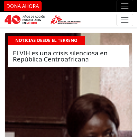
Ir al contenido principal
Ir al pie de página
Ir 
DONA AHORA
NOTICIAS DESDE EL TERRENO
El VIH es una crisis silenciosa en
República Centroafricana