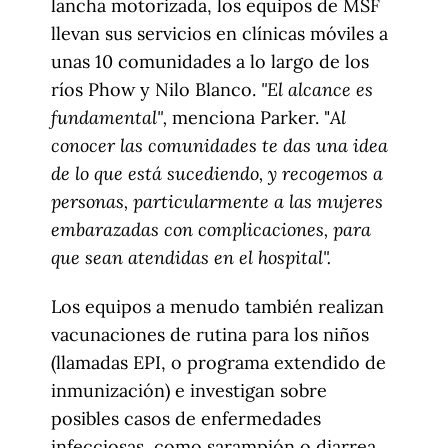
Acceso a la Salud
,
Refugiados
Acceso a la salud
Compartir
Conoce más
RELACIONADO
MSF pide la evacuación médica de heridos de guerra sirios
hacia el norte de Jordania
26 de julio de 2016
RELACIONADO
Malawi: más de 5,000 mozambiqueños necesitados de ayuda