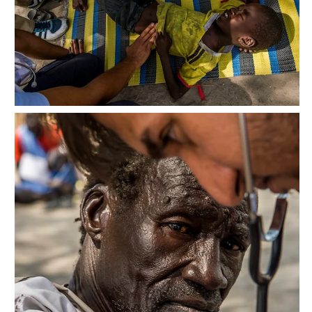
(+52) 55-52-56-41-39
recepcion@mexico.msf.org
Fernando Montes de Oca 56, Col. Condesa, Ciudad de
México
Si tu consulta es sobre donaciones o eres donante
800-267-36-39
(+52) 55-79-00-79-67
atencionadonantes@mexico.msf.org
Otros sitios de MSF
Médicos Sin Fronteras en México, A.C. cuenta con autorización
para recibir donativos deducibles de conformidad con la Ley
del Impuesto sobre la Renta, y está afiliada al Centro Mexicano
para la Filantropía (CEMEFI) en México. 2026.