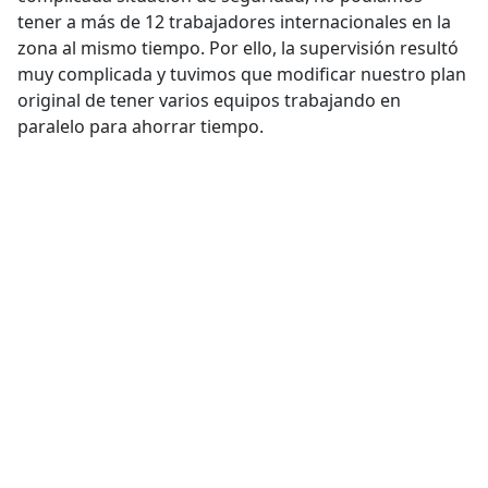
tener a más de 12 trabajadores internacionales en la
zona al mismo tiempo. Por ello, la supervisión resultó
muy complicada y tuvimos que modificar nuestro plan
original de tener varios equipos trabajando en
paralelo para ahorrar tiempo.
El personal local no tenía conocimientos de
construcción. De hecho, la mayoría de ellos nunca
había manejado un taladro y nadie había visto una
estructura como esta antes. Tuvimos que dar las
instrucciones con gestos ya que casi ninguno sabía
inglés y hablaban diferentes idiomas locales.
Las
temperaturas oscilaban entre los 40 y los 50° C a la
sombra.
El calor era tal que, a la una del mediodía, era
imposible tocar las estructuras sin guantes.
El agua y el saneamiento supusieron unos de los
grandes retos del proyecto. Teníamos unos 80