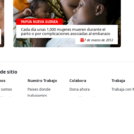
PAPÚA NUEVA GUINEA
Cada día unas 1,000 mujeres mueren durante el
parto o por complicaciones asociadas al embarazo
7 de marzo de 2012
de sitio
nos
Nuestro Trabajo
Colabora
Trabaja
 somos
Paises donde
Dona ahora
Trabaja con 
trabajamos
historia
Atención a socios y
En nuestra of
Contextos de acción
donantes
rencia
Proyectos re
Cómo trabajamos
Empresas y aliados
Proyectos
Temas médicos
Otras formas de
internaciona
colaborar