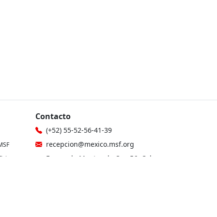
Contacto
(+52) 55-52-56-41-39
recepcion@mexico.msf.org
MSF
Fernando Montes de Oca 56, Col.
icina
Condesa, Ciudad de México
gionales
Si tu consulta es sobre donaciones o
eres donante
les
800-267-36-39