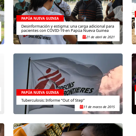
PAPÚA NUEVA GUINEA
Desinformación y estigma: una carga adicional para
pacientes con COVID-19 en Papúa Nueva Guinea
21 de abril de 2021
PAPÚA NUEVA GUINEA
Tuberculosis: Informe “Out of Step”
11 de marzo de 2015