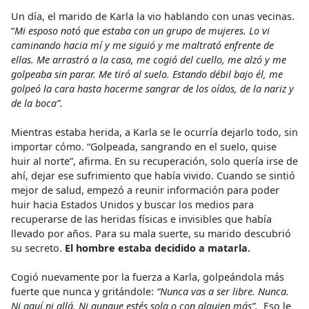
Un día, el marido de Karla la vio hablando con unas vecinas.
“
Mi esposo notó que estaba con un grupo de mujeres. Lo vi
caminando hacia mí y me siguió y me maltrató enfrente de
ellas. Me arrastró a la casa, me cogió del cuello, me alzó y me
golpeaba sin parar. Me tiró al suelo. Estando débil bajo él, me
golpeó la cara hasta hacerme sangrar de los oídos, de la nariz y
de la boca”.
Mientras estaba herida, a Karla se le ocurría dejarlo todo, sin
importar cómo. “Golpeada, sangrando en el suelo, quise
huir al norte”, afirma. En su recuperación, solo quería irse de
ahí, dejar ese sufrimiento que había vivido. Cuando se sintió
mejor de salud, empezó a reunir información para poder
huir hacia Estados Unidos y buscar los medios para
recuperarse de las heridas físicas e invisibles que había
llevado por años. Para su mala suerte, su marido descubrió
su secreto.
El hombre estaba decidido a matarla.
Cogió nuevamente por la fuerza a Karla, golpeándola más
fuerte que nunca y gritándole:
“Nunca vas a ser libre. Nunca.
Ni aquí ni allá. Ni aunque estés sola o con alguien más”.
Eso le