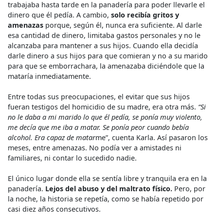
trabajaba hasta tarde en la panadería para poder llevarle el
dinero que él pedía. A cambio,
solo recibía gritos y
amenazas
porque, según él, nunca era suficiente. Al darle
esa cantidad de dinero, limitaba gastos personales y no le
alcanzaba para mantener a sus hijos. Cuando ella decidía
darle dinero a sus hijos para que comieran y no a su marido
para que se emborrachara, la amenazaba diciéndole que la
mataría inmediatamente.
Entre todas sus preocupaciones, el evitar que sus hijos
fueran testigos del homicidio de su madre, era otra más.
“Si
no le daba a mi marido lo que él pedía, se ponía muy violento,
me decía que me iba a matar. Se ponía peor cuando bebía
alcohol. Era capaz de matar
me”, cuenta Karla. Así pasaron los
meses, entre amenazas. No podía ver a amistades ni
familiares, ni contar lo sucedido nadie.
El único lugar donde ella se sentía libre y tranquila era en la
panadería.
Lejos del abuso y del maltrato físico.
Pero, por
la noche, la historia se repetía, como se había repetido por
casi diez años consecutivos.