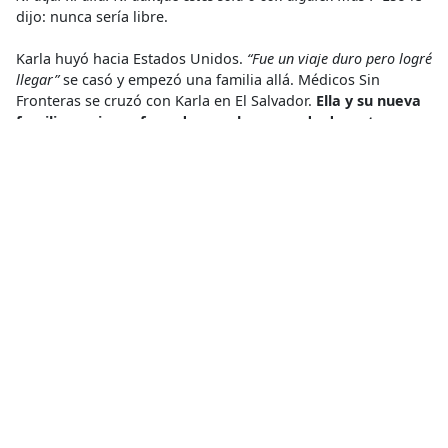
dijo: nunca sería libre.
Karla huyó hacia Estados Unidos.
“Fue un viaje duro pero logré
llegar”
se casó y empezó una familia allá. Médicos Sin
Fronteras se cruzó con Karla en El Salvador.
Ella y su nueva
familia se vieron forzados a volver cuando deportaron a
un miembro de su familia.
LEER MÁS
En El Salvador, las mujeres están sufriendo violencia y la
capacidad para abordar las consecuencias es limitada
Inyección
,
Salud Sexual y Reproductiva
,
Sobreviviente de
Violencia Sexual
Compartir
Conoce más