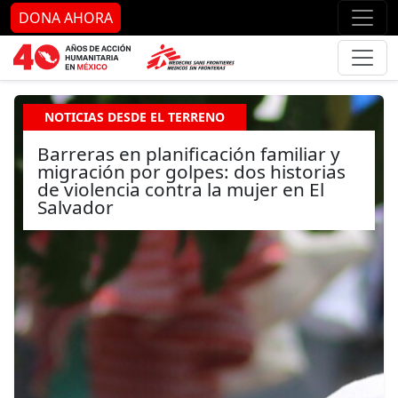
Ir al contenido principal
Ir al pie de página
Ir 
DONA AHORA
NOTICIAS DESDE EL TERRENO
Barreras en planificación familiar y
migración por golpes: dos historias
de violencia contra la mujer en El
Salvador