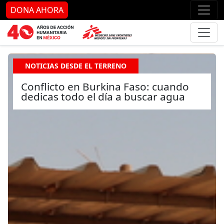
Ir al contenido principal
Ir al pie de página
Ir 
DONA AHORA
NOTICIAS DESDE EL TERRENO
Conflicto en Burkina Faso: cuando
dedicas todo el día a buscar agua