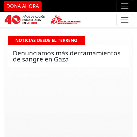
Ir al contenido principal
Ir al pie de página
Ir 
DONA AHORA
NOTICIAS DESDE EL TERRENO
Denunciamos más derramamientos
de sangre en Gaza