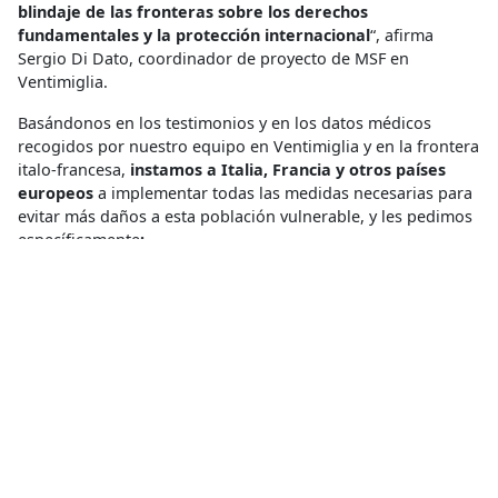
blindaje de las fronteras sobre los derechos
fundamentales y la protección internacional
“, afirma
Sergio Di Dato, coordinador de proyecto de MSF en
Ventimiglia.
Basándonos en los testimonios y en los datos médicos
recogidos por nuestro equipo en Ventimiglia y en la frontera
italo-francesa,
instamos a Italia, Francia y otros países
europeos
a implementar todas las medidas necesarias para
evitar más daños a esta población vulnerable, y les pedimos
específicamente
:
El
fin de las expulsiones sistemáticas e
indiscriminadas
y de los
tratos degradantes e
inhumanos.
Tanto en las fronteras interiores como
exteriores de la Unión Europea.
Terminar con las detenciones arbitrarias
de personas
en movimiento y el empleo de la
violencia en las
fronteras
.
Asegurar un trato humano y digno y el acceso a la
asistencia sanitaria
y a unas condiciones de vida
decentes para las personas que transitan