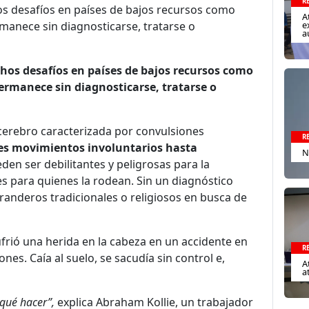
R
s desafíos en países de bajos recursos como
A
e
anece sin diagnosticarse, tratarse o
a
hos desafíos en países de bajos recursos como
rmanece sin diagnosticarse, tratarse o
cerebro caracterizada por convulsiones
R
es movimientos involuntarios hasta
N
den ser debilitantes y peligrosas para la
s para quienes la rodean. Sin un diagnóstico
randeros tradicionales o religiosos en busca de
ió una herida en la cabeza en un accidente en
R
es. Caía al suelo, se sacudía sin control e,
A
a
 qué hacer”,
explica Abraham Kollie, un trabajador