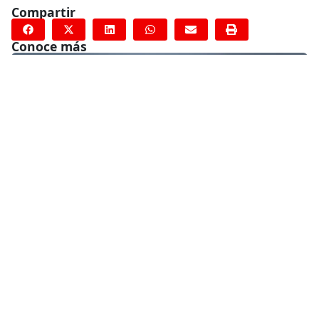
Compartir
Conoce más
RELACIONADO
Respondemos a un nuevo brote Ébola en la República
Democrática del Congo: más de 100 casos confirmados y casi
50 muertos
16 de diciembre de 2025
RELACIONADO
Gaza: ‘Nos precipitamos al abismo’
24 de abril de 2025