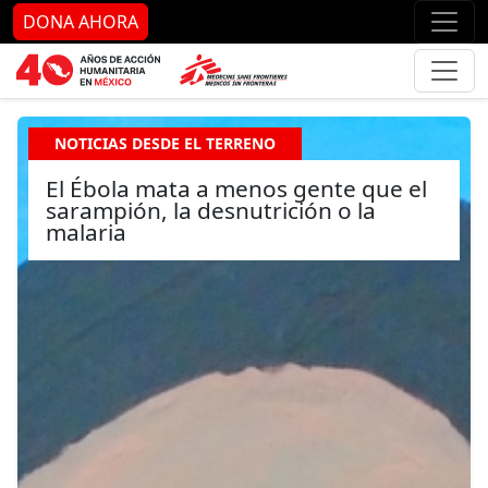
Ir al contenido principal
Ir al pie de página
Ir 
DONA AHORA
NOTICIAS DESDE EL TERRENO
El Ébola mata a menos gente que el
sarampión, la desnutrición o la
malaria