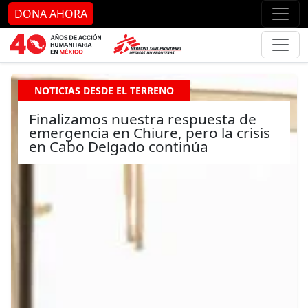
Ir al contenido principal
Ir al pie de página
Ir 
DONA AHORA
NOTICIAS DESDE EL TERRENO
Finalizamos nuestra respuesta de
emergencia en Chiure, pero la crisis
en Cabo Delgado continúa