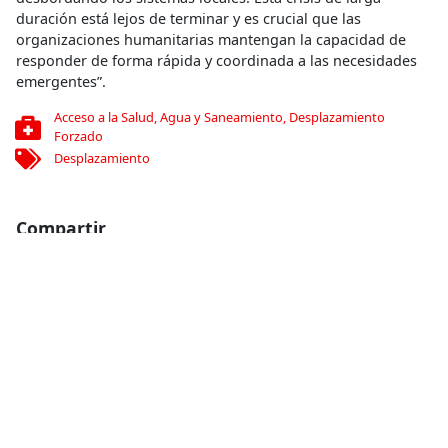
duración está lejos de terminar y es crucial que las
organizaciones humanitarias mantengan la capacidad de
responder de forma rápida y coordinada a las necesidades
emergentes”.
Acceso a la Salud
,
Agua y Saneamiento
,
Desplazamiento
Forzado
Desplazamiento
Compartir
Conoce más
RELACIONADO
Congo: el conflicto en Kivu Norte bloquea el acceso a los
servicios médicos
11 de julio de 2012