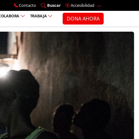
Ir al menú principal
Contacto
Buscar
Accesibilidad
COLABORA
TRABAJA
DONA AHORA