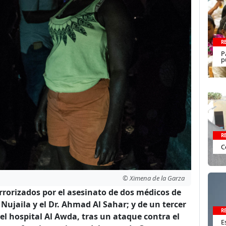
R
P
p
R
C
© Ximena de la Garza
rorizados por el asesinato de dos médicos de
ujaila y el Dr. Ahmad Al Sahar; y de un tercer
R
n el hospital Al Awda, tras un ataque contra el
E