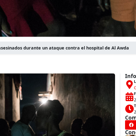
sesinados durante un ataque contra el hospital de Al Awda
Inf
L
F
T
Com
Con