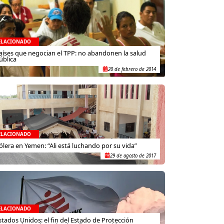
ELACIONADO
aíses que negocian el TPP: no abandonen la salud
ública
20 de febrero de 2014
ELACIONADO
ólera en Yemen: “Ali está luchando por su vida”
29 de agosto de 2017
ELACIONADO
stados Unidos: el fin del Estado de Protección