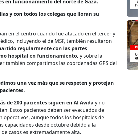
ales en funcionamiento del norte de Gaza.
T
r
as y con todos los colegas que lloran su
aban en el centro cuando fue atacado en el tercer y
médico, incluyendo el de MSF, también resultaron
artido regularmente con las partes
R
C
omo hospital en funcionamiento,
y sobre la
e
Ayer también compartimos las coordenadas GPS del
dimos una vez más que se respeten y protejan
 pacientes.
ás de 200 pacientes siguen en Al Awda
y no
itan. Estos pacientes deben ser evacuados de
n operativos, aunque todos los hospitales de
s capacidades desde octubre debido a la
ga de casos es extremadamente alta.