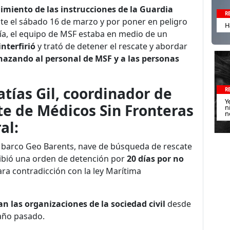
miento de las instrucciones de la Guardia
R
te el sábado 16 de marzo y por poner en peligro
H
día, el equipo de MSF estaba en medio de un
interfirió
y trató de detener el rescate y abordar
azando al personal de MSF y a las personas
tías Gil, coordinador de
R
Y
te de Médicos Sin Fronteras
n
n
al:
l barco Geo Barents, nave de búsqueda de rescate
cibió una orden de detención por
20 días por no
ara contradicción con la ley Marítima
 las organizaciones de la sociedad civil
desde
 año pasado.