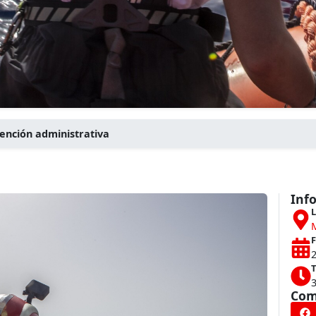
tención administrativa
Inf
L
F
T
Com