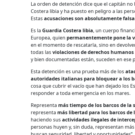
La orden de detención dice que el capitán no 
Costera libia y ha puesto en peligro a las per
Estas
acusaciones son absolutamente falsa
Es la
Guardia Costera libia
, un cuerpo financ
Europea, quien
permanentemente pone la vid
en el momento de rescatarla, sino en devolve
todas las
violaciones de derechos humanos
y bien documentadas están, suceden en ese p
Esta detención es una prueba más de los
ataq
autoridades italianas para bloquear a los ba
cosa que cubrir el vacío que han dejado los 
responder a toda emergencia en los mares.
Representa
más tiempo de los barcos de la s
representa
más libertad para los barcos de 
haciendo sus
actividades ilegales de interc
personas huyen y, sin duda, representan más
buscan seguridad, libertad y oportunidades”.