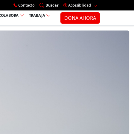
Ir al menú principal
Contacto
Buscar
Accesibilidad
COLABORA
TRABAJA
DONA AHORA