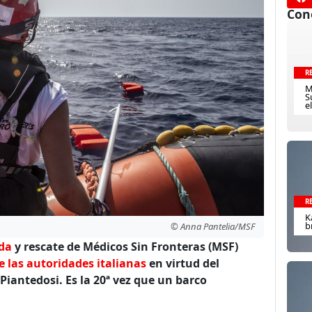
Con
R
M
S
e
R
K
b
© Anna Pantelia/MSF
eda
y rescate de Médicos Sin Fronteras (MSF)
e las autoridades italianas
en virtud del
iantedosi. Es la 20ª vez que un barco