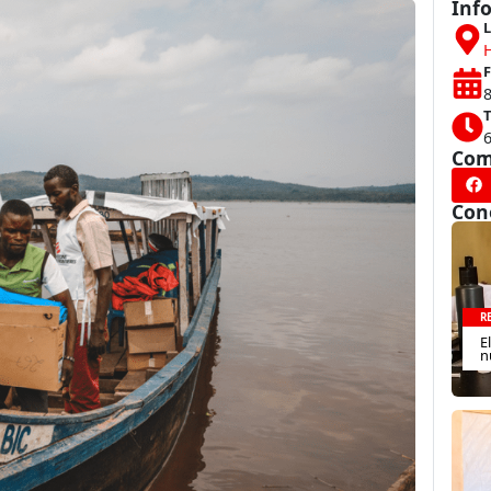
Inf
L
F
T
Com
Con
R
E
n