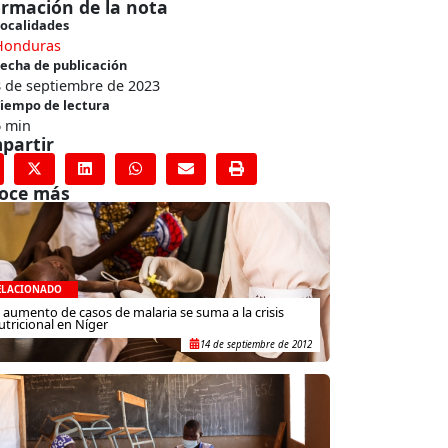
ormación de la nota
ocalidades
Honduras
echa de publicación
8 de septiembre de 2023
iempo de lectura
6 min
partir
oce más
ELACIONADO
l aumento de casos de malaria se suma a la crisis
utricional en Níger
14 de septiembre de 2012