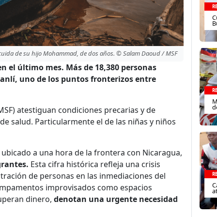
R
C
B
uida de su hijo Mohammad, de dos años. © Salam Daoud / MSF
ó en el último mes. Más de 18,380 personas
anlí, uno de los puntos fronterizos entre
R
M
d
SF) atestiguan condiciones precarias y de
e salud. Particularmente el de las niñas y niños
, ubicado a una hora de la frontera con Nicaragua,
rantes.
Esta cifra histórica refleja una crisis
entración de personas en las inmediaciones del
R
C
s campamentos improvisados como espacios
a
cuperan dinero,
denotan una urgente necesidad