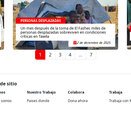
PERSONAS DESPLAZADAS
Un mes después de la toma de El Fasher, miles de
personas desplazadas sobreviven en condiciones
críticas en Tawila
2 de diciembre de 2025
1
2
3
4
…
7
de sitio
nos
Nuestro Trabajo
Colabora
Trabaja
 somos
Paises donde
Dona ahora
Trabaja con 
trabajamos
historia
Atención a socios y
En nuestra of
Contextos de acción
donantes
rencia
Proyectos re
Cómo trabajamos
Empresas y aliados
Proyectos