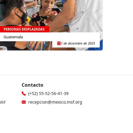
PERSONAS DESPLAZADAS
Guatemala
1 de diciembre de 2025
Contacto
(+52) 55-52-56-41-39
recepcion@mexico.msf.org
MSF
Fernando Montes de Oca 56, Col.
icina
Condesa, Ciudad de México
gionales
Si tu consulta es sobre donaciones o
eres donante