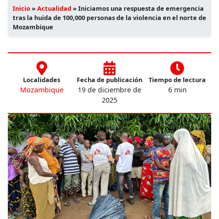
Inicio
»
Actualidad
»
Iniciamos una respuesta de emergencia
tras la huida de 100,000 personas de la violencia en el norte de
Mozambique
Localidades
Fecha de publicación
Tiempo de lectura
Mozambique
19 de diciembre de
6 min
2025