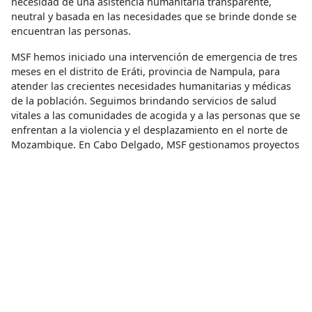
necesidad de una asistencia humanitaria transparente,
neutral y basada en las necesidades que se brinde donde se
encuentran las personas.
MSF hemos iniciado una intervención de emergencia de tres
meses en el distrito de Eráti, provincia de Nampula, para
atender las crecientes necesidades humanitarias y médicas
de la población. Seguimos brindando servicios de salud
vitales a las comunidades de acogida y a las personas que se
enfrentan a la violencia y el desplazamiento en el norte de
Mozambique. En Cabo Delgado, MSF gestionamos proyectos
en Mocímboa da Praia, Macomia y Palma, y ​​apoyamos la
respuesta a un brote de cólera en Nanlia. Proporcionamos
consultas externas generales, atención de urgencias,
servicios de maternidad y pediatría, tratamiento para el VIH
y la tuberculosis, y apoyo psicosocial y de salud mental.
En el primer semestre de 2025, realizamos cerca de 100,000
consultas ambulatorias y realizamos actividades grupales de
salud mental para más de 35,000 personas. Gestionamos
clínicas móviles y actividades de divulgación, derivamos
pacientes a centros de salud y apoyamos a centros médicos