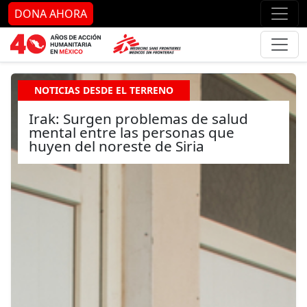
Ir al contenido principal
Ir al pie de página
Ir 
DONA AHORA
NOTICIAS DESDE EL TERRENO
Irak: Surgen problemas de salud
mental entre las personas que
huyen del noreste de Siria