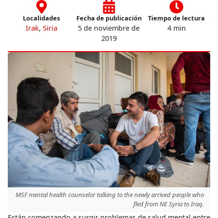
Localidades
Fecha de publicación
Tiempo de lectura
Irak
,
Siria
5 de noviembre de
4 min
2019
MSF mental health counselor talking to the newly arrived people who
fled from NE Syria to Iraq.
Están comenzando a surgir problemas de salud mental entre