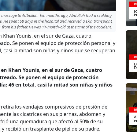
R
J
e
r massage to Adballah. Ten months ago, Abdallah had a scalding
. He spent 68 days in the hospital and received a skin transplant
from his father. He was 11-month-old at the time of the accident.
n Khan Younis, en el sur de Gaza, cuatro
reado. Se ponen el equipo de protección personal y
tal, casi la mitad son niñas y niños que se recuperan
R
D
D
) en Khan Younis, en el sur de Gaza, cuatro
etreado. Se ponen el equipo de protección
día: 46 en total, casi la mitad son niñas y niños
 retira los vendajes compresivos de presión de
R
nte las cicatrices en sus piernas, abdomen y
A
e
ufrió una quemadura que afectó al 50% de su
y recibió un trasplante de piel de su padre.