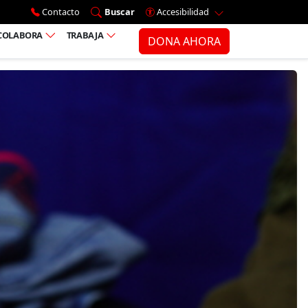
Ir al menú principal
Contacto
Buscar
Accesibilidad
COLABORA
TRABAJA
DONA AHORA