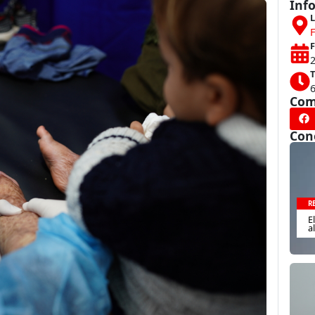
Inf
L
F
F
T
Com
Con
R
E
a