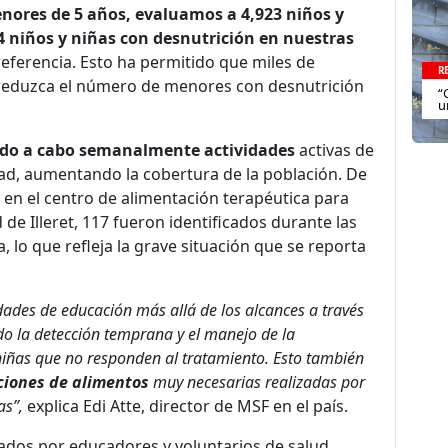
ores de 5 años, evaluamos a 4,923 niños y
4 niños y niñas con desnutrición en nuestras
referencia. Esto ha permitido que miles de
R
 reduzca el número de menores con desnutrición
“
u
ndo a cabo semanalmente actividades
activas de
ad, aumentando la cobertura de la población. De
en el centro de alimentación terapéutica para
 de Illeret, 117 fueron identificados durante las
, lo que refleja la grave situación que se reporta
idades de educación más allá de los alcances a través
o la detección temprana y el manejo de la
niñas que no responden al tratamiento. Esto también
ciones de alimentos
muy necesarias realizadas por
as”,
explica
Edi Atte, director de MSF en el país
.
ados por educadores y voluntarios de salud