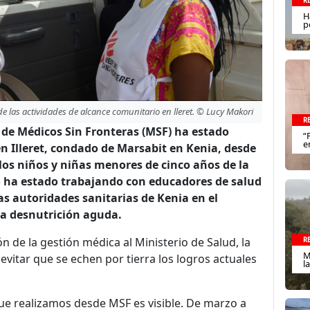
R
H
p
las actividades de alcance comunitario en lleret. © Lucy Makori
R
 de Médicos Sin Fronteras (MSF) ha estado
“
e
n Illeret, condado de Marsabit en Kenia, desde
os niños y niñas menores de cinco años de la
o ha estado trabajando con educadores de salud
as autoridades sanitarias de Kenia en el
 la desnutrición aguda.
 de la gestión médica al Ministerio de Salud, la
R
M
vitar que se echen por tierra los logros actuales
l
que realizamos desde MSF es visible. De marzo a