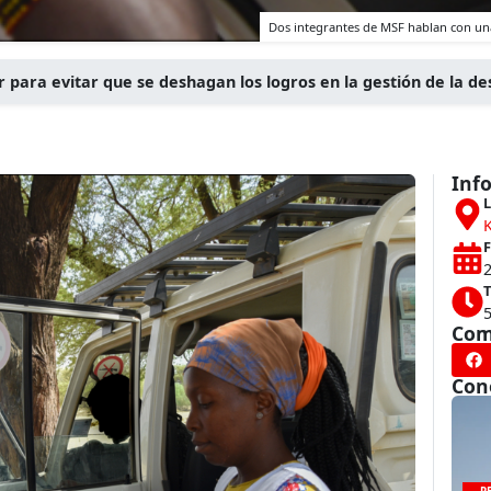
Dos integrantes de MSF hablan con una
r para evitar que se deshagan los logros en la gestión de la de
Inf
L
F
T
Com
Con