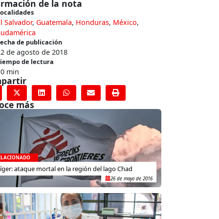
ormación de la nota
ocalidades
l Salvador
,
Guatemala
,
Honduras
,
México
,
Sudamérica
echa de publicación
22 de agosto de 2018
iempo de lectura
10 min
partir
oce más
ELACIONADO
íger: ataque mortal en la región del lago Chad
26 de mayo de 2016