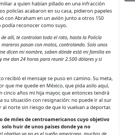
iliar a quien habían pillado en una infracción
Los policías acabaron en su casa, pidieron papeles
bó con Abraham en un avión junto a otros 150
no podía reconocer como suyo.
e allí, te controlan todo el rato, hasta la Policía
los mareros pasan con motos, controlando. Solo unos
, me dicen mi nombre, saben dónde está mi familia en
 y me dan 24 horas para reunir 2.500 dólares y si
to recibió el mensaje se puso en camino. Su meta,
jor que me quede en México, que pida asilo aquí,
n cinco años mi hija mayor, que entonces tendrá
 su situación con resignación: no puede ir al sur
al norte sin riesgo de que lo vuelvan a deportar.
do de miles de centroamericanos cuyo objetivo
 solo huir de unos países donde ya no
 el objetivo ya no es el sueño americano, muchos de