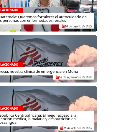
ELACIONADO
uatemala: Queremos fortalecer el autocuidado de
as personas con enfermedades renales
10 de agosto de 2022
ELACIONADO
recia: nuestra clínica de emergencia en Moria
18 de septiembre de 2020
ELACIONADO
epública Centroafricana: El mejor acceso a la
tención médica, la malaria y desnutrición en
ossangoa
16 de octubre de 2018