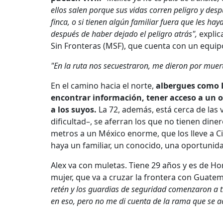
ellos salen porque sus vidas corren peligro y de
finca, o si tienen algún familiar fuera que les hay
después de haber dejado el peligro atrás",
explic
Sin Fronteras (MSF), que cuenta con un equipo
"En la ruta nos secuestraron, me dieron por muer
En el camino hacia el norte,
albergues como L
encontrar información, tener acceso a un o
a los suyos.
La 72, además, está cerca de las 
dificultad–, se aferran los que no tienen din
metros a un México enorme, que los lleve a 
haya un familiar, un conocido, una oportunidad 
Alex va con muletas. Tiene 29 años y es de H
mujer, que va a cruzar la frontera con Guatem
retén y los guardias de seguridad comenzaron a t
en eso, pero no me di cuenta de la rama que se ac