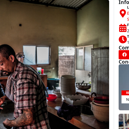
Inf
L
E
F
T
Com
Con
R
N