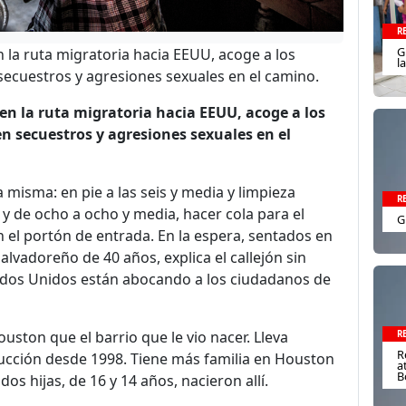
R
G
 la ruta migratoria hacia EEUU, acoge a los
l
secuestros y agresiones sexuales en el camino.
en la ruta migratoria hacia EEUU, acoge a los
n secuestros y agresiones sexuales en el
a misma: en pie a las seis y media y limpieza
R
 y de ocho a ocho y media, hacer cola para el
G
 el portón de entrada. En la espera, sentados en
lvadoreño de 40 años, explica el callejón sin
tados Unidos están abocando a los ciudadanos de
uston que el barrio que le vio nacer. Lleva
R
R
cción desde 1998. Tiene más familia en Houston
a
B
dos hijas, de 16 y 14 años, nacieron allí.