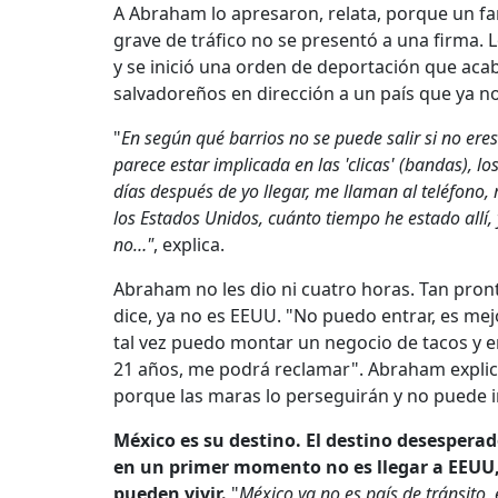
A Abraham lo apresaron, relata, porque un fam
grave de tráfico no se presentó a una firma. 
y se inició una orden de deportación que aca
salvadoreños en dirección a un país que ya 
"
En según qué barrios no se puede salir si no eres d
parece estar implicada en las 'clicas' (bandas), 
días después de yo llegar, me llaman al teléfono
los Estados Unidos, cuánto tiempo he estado allí,
no…"
, explica.
Abraham no les dio ni cuatro horas. Tan pron
dice, ya no es EEUU. "No puedo entrar, es me
tal vez puedo montar un negocio de tacos y e
21 años, me podrá reclamar". Abraham explica
porque las maras lo perseguirán y no puede ir 
México es su destino. El destino desespera
en un primer momento no es llegar a EEUU,
pueden vivir.
"
México ya no es país de tránsito,