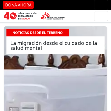
Ir al contenido principal
Ir al pie de página
Ir 
DONA AHORA
NOTICIAS DESDE EL TERRENO
La migración desde el cuidado de la
salud mental