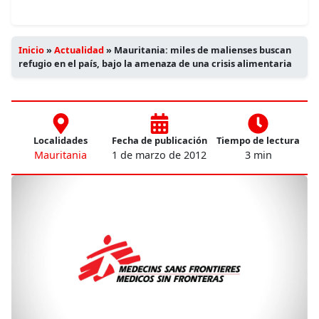
Inicio
»
Actualidad
»
Mauritania: miles de malienses buscan
refugio en el país, bajo la amenaza de una crisis alimentaria
Localidades
Fecha de publicación
Tiempo de lectura
Mauritania
1 de marzo de 2012
3 min