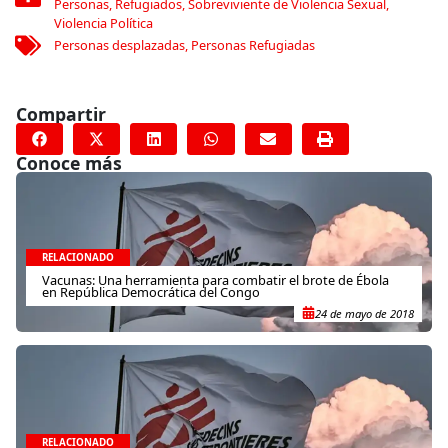
Personas
,
Refugiados
,
Sobreviviente de Violencia Sexual
,
Violencia Política
Personas desplazadas
,
Personas Refugiadas
Compartir
Conoce más
RELACIONADO
Vacunas: Una herramienta para combatir el brote de Ébola
en República Democrática del Congo
24 de mayo de 2018
RELACIONADO