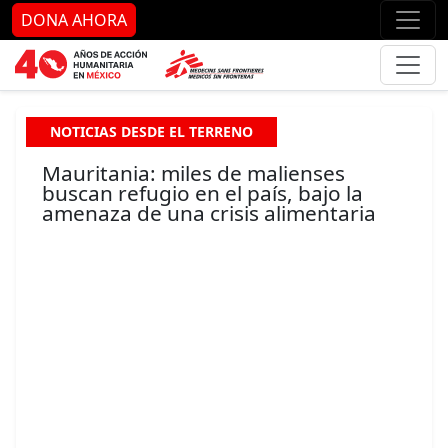
Ir al contenido principal
Ir al pie de página
Ir 
DONA AHORA
NOTICIAS DESDE EL TERRENO
Mauritania: miles de malienses
buscan refugio en el país, bajo la
amenaza de una crisis alimentaria