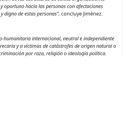
y oportuno hacia las personas con afectaciones
y digno de estas personas
”
,
concluye Jiménez.
o-humanitaria internacional, neutral e independiente
ecaria y a víctimas de catástrofes de origen natural o
iminación por raza, religión o ideología política.
ción sobre las dificultades que enfrentan las personas
que nuestra atención se centra en el paciente y
 las personas que necesiten, desde consultas médicas,
dicamentos, acciones de prevención y promoción de