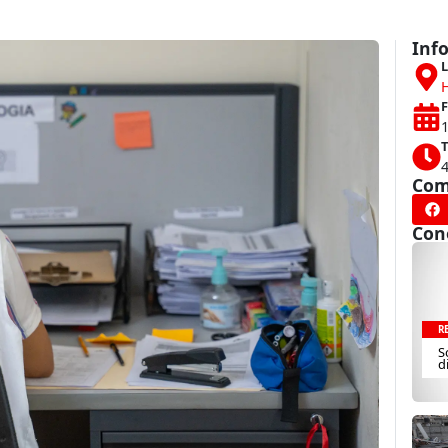
Inf
L
F
1
T
Com
Con
R
S
d