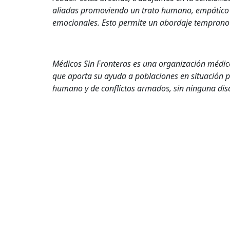
aliadas promoviendo un trato humano, empático 
emocionales. Esto permite un abordaje temprano 
Médicos Sin Fronteras es una organización médic
que aporta su ayuda a poblaciones en situación pr
humano y de conflictos armados, sin ninguna discr
También es parte de nuestra misión llamar la aten
que atendemos en nuestros proyectos. Recalcamos 
todos nuestros servicios son gratuitos para todas
cuidados de enfermería, soporte psicológico, me
salud.
Salud Mental
Salud Mental