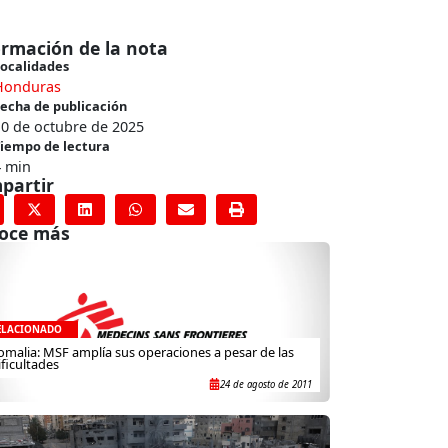
ormación de la nota
ocalidades
Honduras
echa de publicación
0 de octubre de 2025
iempo de lectura
4 min
partir
oce más
ELACIONADO
omalia: MSF amplía sus operaciones a pesar de las
ificultades
24 de agosto de 2011