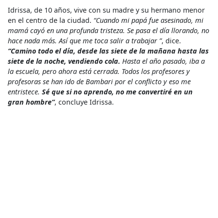
Idrissa, de 10 años, vive con su madre y su hermano menor
en el centro de la ciudad.
“Cuando mi papá fue asesinado, mi
mamá cayó en una profunda tristeza. Se pasa el día llorando, no
hace nada más. Así que me toca salir a trabajar ”
, dice.
“Camino todo el día, desde las siete de la mañana hasta las
siete de la noche, vendiendo cola.
Hasta el año pasado, iba a
la escuela, pero ahora está cerrada. Todos los profesores y
profesoras se han ido de Bambari por el conflicto y eso me
entristece.
Sé que si no aprendo, no me convertiré en un
gran hombre”
, concluye Idrissa.
Los niños y niñas de aquí han sido testigos de mucha
violencia en sus jóvenes vidas y corren el riesgo de ser
reclutados por grupos armados al estar solos en las calles.
Pero no pierden la esperanza de un futuro mejor.
“Mi sueño es convertirme en presidente de la República
Centroafricana”
, dice Amadou, de 12 años.
“Daría dinero a los
pobres para que pudieran vivir del comercio y no de las
armas”.
Conflicto Armado
,
Desplazamiento Forzado
,
Desplazamientos