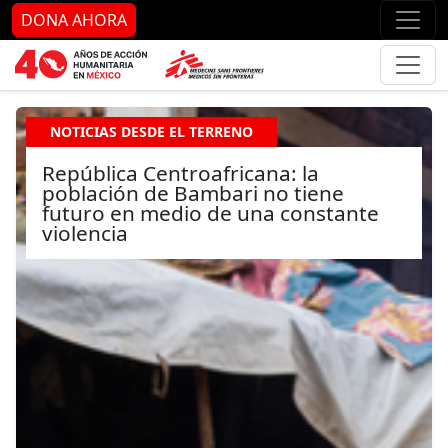
Ir al contenido principal
Ir al pie de página
Ir 
DONA AHORA
NOTICIAS DESDE EL TERRENO
República Centroafricana: la
población de Bambari no tiene
futuro en medio de una constante
violencia