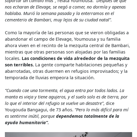
soportar un cambio más",
relata Youmousa.
“Después de que
nos echaran de Elevage, se negó a comer, no dormía y apenas
hablaba. Murió la semana pasada y la enterramos en el
cementerio de Bambari, muy lejos de su ciudad natal”.
Como la mayoría de las personas que se vieron obligadas a
abandonar el campo de Elevage, Youmousa y su familia
ahora viven en el recinto de la mezquita central de Bambari,
mientras que otras personas son alojadas por las familias
locales.
Las condiciones de vida alrededor de la mezquita
son terribles.
La gente comparte habitaciones pequeñas y
abarrotadas, otras duermen en refugios improvisados; y la
temporada de lluvias empeora la situación.
“Cuando cae una tormenta, el agua entra por todos lados. La
manta es vieja y tiene agujeros, y el suelo solo es de tierra, por
lo que el interior del refugio se vuelve un desastre”
, dice
Yougouda Bangagui, de 73 años.
“Pero lo más difícil para mí
es sentirme inútil, porque
dependemos totalmente de la
ayuda humanitaria”.