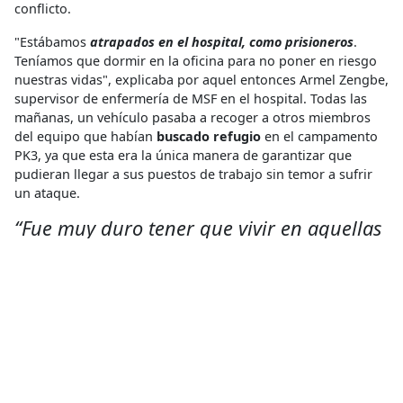
conflicto.
"Estábamos
atrapados en el hospital, como prisioneros
.
Teníamos que dormir en la oficina para no poner en riesgo
nuestras vidas", explicaba por aquel entonces Armel Zengbe,
supervisor de enfermería de MSF en el hospital. Todas las
mañanas, un vehículo pasaba a recoger a otros miembros
del equipo que habían
buscado refugio
en el campamento
PK3, ya que esta era la única manera de garantizar que
pudieran llegar a sus puestos de trabajo sin temor a sufrir
un ataque.
“Fue muy duro tener que vivir en aquellas
condiciones, pero teníamos que hacer
todo lo que estuviera en nuestras manos
para ayudar a todas aquellas personas”,
concluye Armel.
Publicado originalmente en el diario
El Mundo
, España