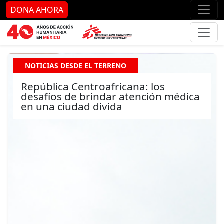
Ir al contenido principal
Ir al pie de página
Ir 
DONA AHORA
NOTICIAS DESDE EL TERRENO
República Centroafricana: los
desafíos de brindar atención médica
en una ciudad divida