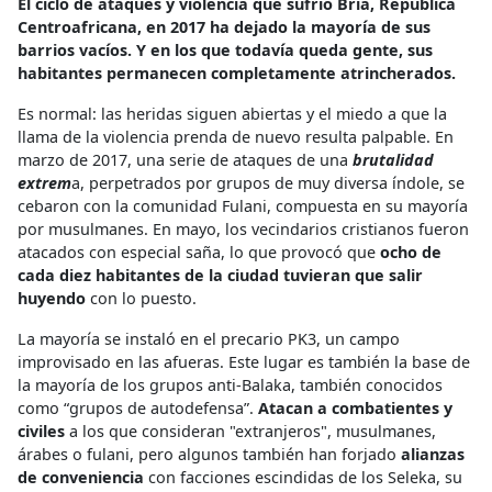
El ciclo de ataques y violencia que sufrió Bria, República
Centroafricana, en 2017 ha dejado la mayoría de sus
barrios vacíos. Y en los que todavía queda gente, sus
habitantes permanecen completamente atrincherados.
Es normal: las heridas siguen abiertas y el miedo a que la
llama de la violencia prenda de nuevo resulta palpable. En
marzo de 2017, una serie de ataques de una
brutalidad
extrem
a, perpetrados por grupos de muy diversa índole, se
cebaron con la comunidad Fulani, compuesta en su mayoría
por musulmanes. En mayo, los vecindarios cristianos fueron
atacados con especial saña, lo que provocó que
ocho de
cada diez habitantes de la ciudad tuvieran que salir
huyendo
con lo puesto.
La mayoría se instaló en el precario PK3, un campo
improvisado en las afueras. Este lugar es también la base de
la mayoría de los grupos anti-Balaka, también conocidos
como “grupos de autodefensa”.
Atacan a combatientes y
civiles
a los que consideran "extranjeros", musulmanes,
árabes o fulani, pero algunos también han forjado
alianzas
de conveniencia
con facciones escindidas de los Seleka, su