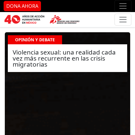
Ir al contenido principal
Ir al pie de página
Ir 
DONA AHORA
OPINIÓN Y DEBATE
Violencia sexual: una realidad cada
vez más recurrente en las crisis
migratorias