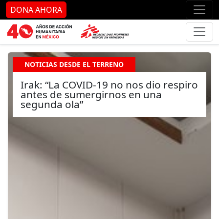
Ir al contenido principal
Ir al pie de página
Ir 
DONA AHORA
NOTICIAS DESDE EL TERRENO
Irak: “La COVID-19 no nos dio respiro
antes de sumergirnos en una
segunda ola”