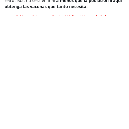
retroceda, no será el final
a menos que la población iraquí
obtenga las vacunas que tanto necesita.
Cuidados Intensivos
,
Equipo Médico
,
Máscara de Oxígeno
,
Paciente
,
Traje Protector
Compartir
Conoce más
RELACIONADO
“La destrucción de la atención médica en Ucrania responde a
una estrategia deliberada y calculada para castigar a la
población”
13 de julio de 2026