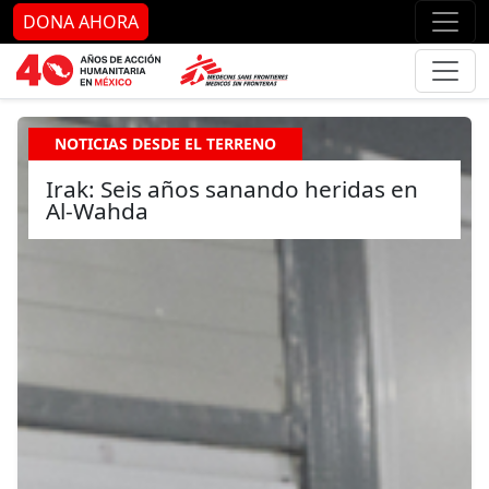
Ir al contenido principal
Ir al pie de página
Ir 
DONA AHORA
NOTICIAS DESDE EL TERRENO
Irak: Seis años sanando heridas en
Al-Wahda