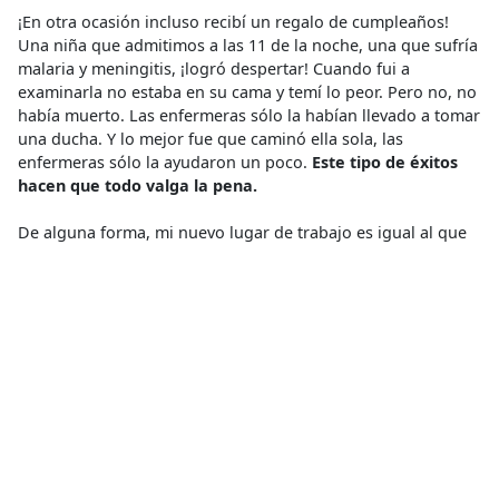
¡En otra ocasión incluso recibí un regalo de cumpleaños!
Una niña que admitimos a las 11 de la noche, una que sufría
malaria y meningitis, ¡logró despertar! Cuando fui a
examinarla no estaba en su cama y temí lo peor. Pero no, no
había muerto. Las enfermeras sólo la habían llevado a tomar
una ducha. Y lo mejor fue que caminó ella sola, las
enfermeras sólo la ayudaron un poco.
Este tipo de éxitos
hacen que todo valga la pena.
De alguna forma, mi nuevo lugar de trabajo es igual al que
tenía en República Checa. No es fácil para mí aceptar la
muerte de los niños. Sé que es de esperarse, porque vemos
a muchos niños y están muy débiles. El dolor de las familias
no es menor que el de las familias en mi país, pero nos
enfrentamos a este dolor con más frecuencia. A pesar de
ello, en este lugar tenemos muchos milagros que hacen que
nuestro trabajo valga la pena y hacemos nuestro mejor
esfuerzo con los medios que tenemos.
En mi trabajo frecuentemente pienso en la gente que
dona a MSF. Estoy agradecida porque me permiten estar