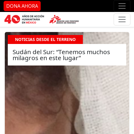
Ir al contenido principal
Ir al pie de página
Ir 
DONA AHORA
NOTICIAS DESDE EL TERRENO
Sudán del Sur: “Tenemos muchos
milagros en este lugar”