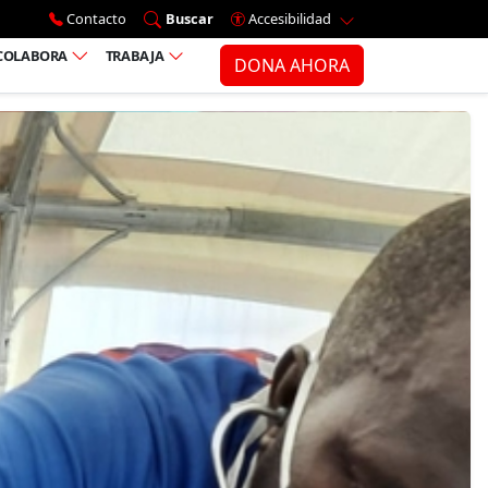
Ir al menú principal
Contacto
Buscar
Accesibilidad
COLABORA
TRABAJA
DONA AHORA