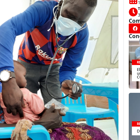
1
T
Com
Con
R
E
u
C
R
D