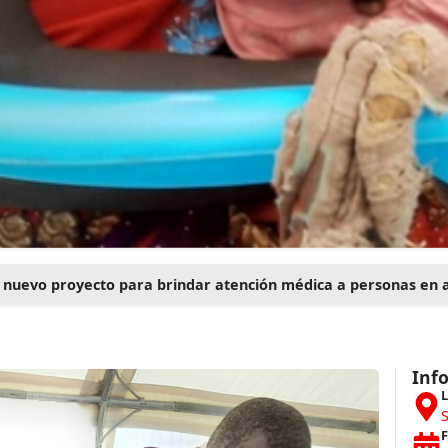
n nuevo proyecto para brindar atención médica a personas en
Inf
L
F